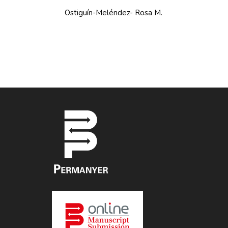
Ostiguín-Meléndez- Rosa M.