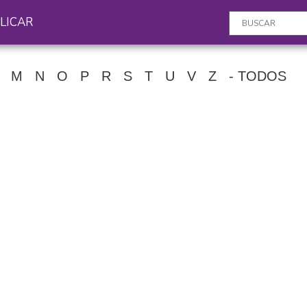
LICAR
M
N
O
P
R
S
T
U
V
Z
- TODOS