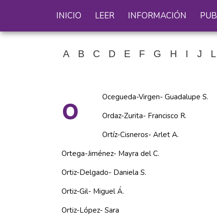
INICIO
LEER
INFORMACIÓN
PUB
A
B
C
D
E
F
G
H
I
J
L
o
Ocegueda-Virgen- Guadalupe S.
Ordaz-Zurita- Francisco R.
Ortíz-Cisneros- Arlet A.
Ortega-Jiménez- Mayra del C.
Ortiz-Delgado- Daniela S.
Ortiz-Gil- Miguel Á.
Ortiz-López- Sara